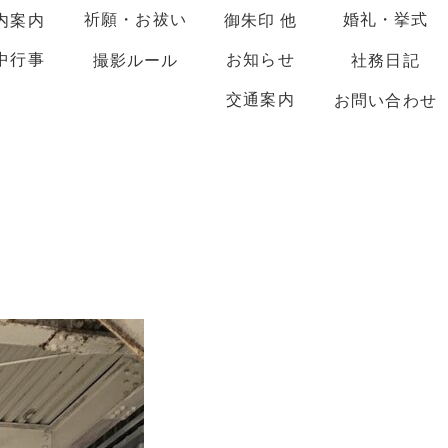
祈願・お祓い
婚礼・挙式
内案内
御朱印 他
中行事
お知らせ
撮影ルール
社務日記
交通案内
お問い合わせ