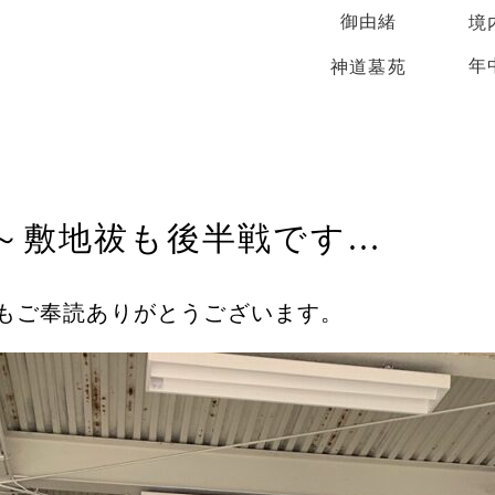
御由緒
境
年
神道墓苑
～敷地祓も後半戦です…
もご奉読ありがとうございます。