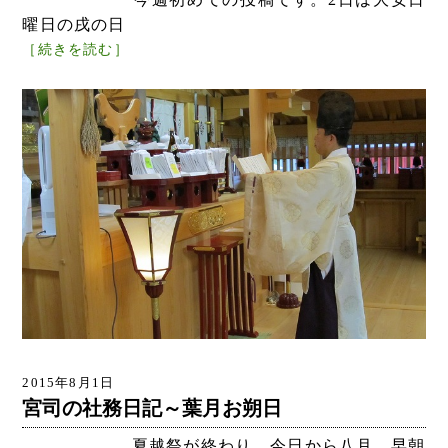
曜日の戌の日
［続きを読む］
2015年8月1日
宮司の社務日記～葉月お朔日
夏越祭が終わり、今日から八月。早朝