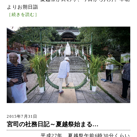
よりお朔日詣
［続きを読む］
2015年7月31日
宮司の社務日記～夏越祭始まる…
平成27年 夏越祭午前6時30分くらい