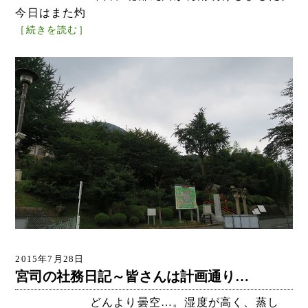
今日はまた灼
［続きを読む］
2015年7月28日
宮司の社務日記～皆さんは計画通り…
どんより曇空…。湿度が高く、蒸し