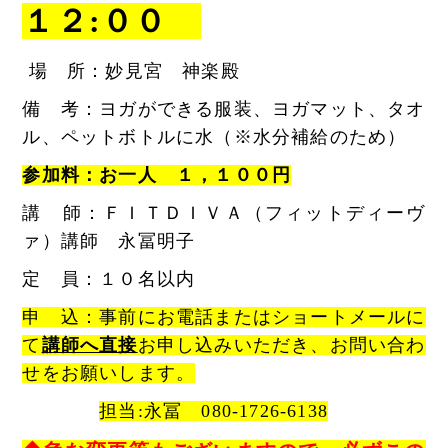
１２:００
場 所：妙見宮 神楽殿
備 考：ヨガができる服装、ヨガマット、タオ
ル、ペットボトルに水（※水分補給のため）
参加料：お一人 １，１００円
講 師：ＦＩＴＤＩＶＡ（フィットディーヴ
ァ）講師 永冨明子
定 員：１０名以内
申 込：事前にお電話またはショートメールに
て
講師へ直接
お申し込みいただき、お問い合わ
せをお願いします。
担当:永冨 080-1726-6138