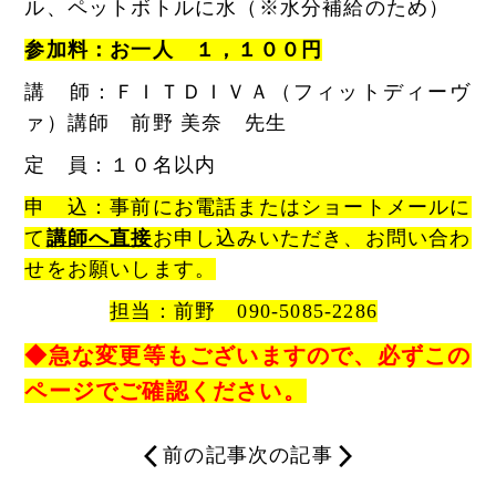
ル、ペットボトルに水（※水分補給のため）
参加料：お一人 １，１００円
講 師：ＦＩＴＤＩＶＡ（フィットディーヴ
ァ）講師 前野 美奈 先生
定 員：１０名以内
申 込：事前にお電話またはショートメールに
て
講師へ直接
お申し込みいただき、お問い合わ
せをお願いします。
担当：前野 090-5085-2286
◆急な変更等もございますので、必ずこの
ページでご確認ください。
前の記事
次の記事