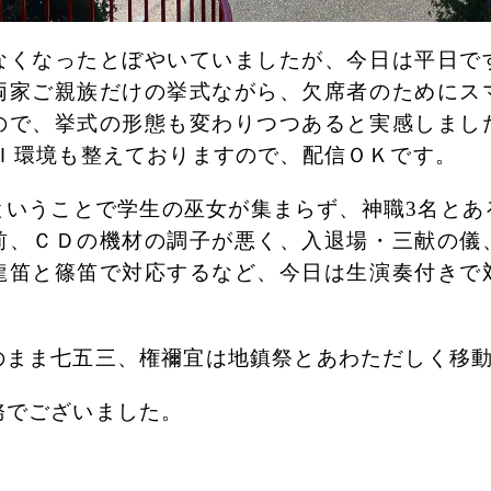
なくなったとぼやいていましたが、今日は平日で
両家ご親族だけの挙式ながら、欠席者のためにス
ので、挙式の形態も変わりつつあると実感しまし
ＦＩ環境も整えておりますので、配信ＯＫです。
ということで学生の巫女が集まらず、神職3名とあ
前、ＣＤの機材の調子が悪く、入退場・三献の儀
龍笛と篠笛で対応するなど、今日は生演奏付きで
のまま七五三、権禰宜は地鎮祭とあわただしく移
務でございました。