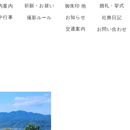
祈願・お祓い
婚礼・挙式
内案内
御朱印 他
中行事
お知らせ
撮影ルール
社務日記
交通案内
お問い合わせ