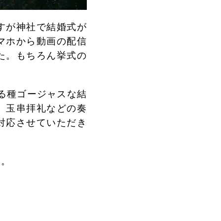
すが神社で結婚式が
マホから動画の配信
た。もちろん挙式の
る種ゴージャスな結
、玉串拝礼などの奏
対応させていただき
動。