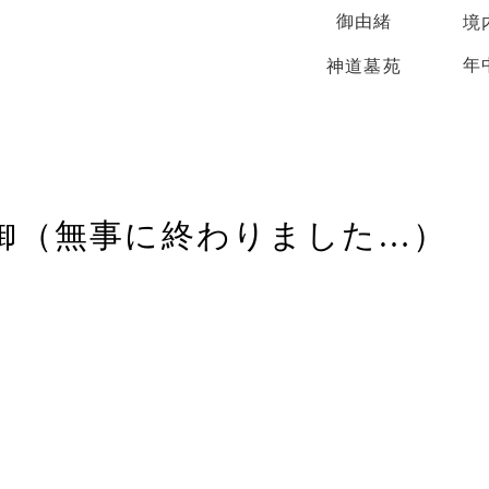
御由緒
境
年
神道墓苑
御（無事に終わりました…）