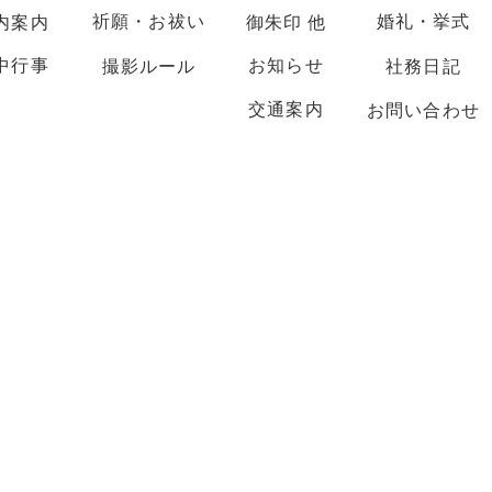
祈願・お祓い
婚礼・挙式
内案内
御朱印 他
中行事
お知らせ
撮影ルール
社務日記
交通案内
お問い合わせ