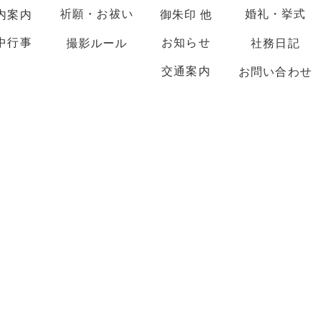
祈願・お祓い
婚礼・挙式
内案内
御朱印 他
中行事
お知らせ
撮影ルール
社務日記
交通案内
お問い合わせ