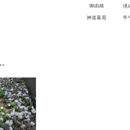
御由緒
境
年
神道墓苑
…