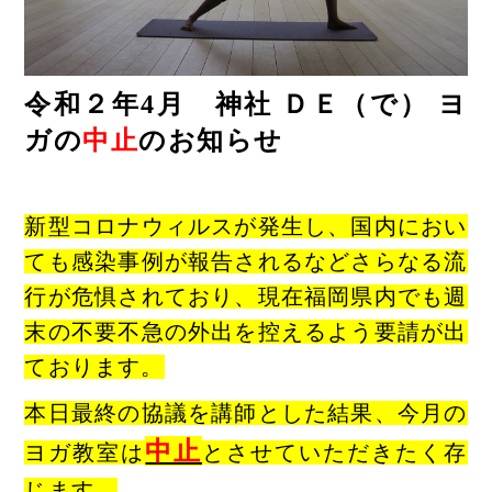
令和２年4
月 神社 ＤＥ（で） ヨ
ガの
中止
のお知らせ
新型コロナウィルスが発生し、国内におい
ても感染事例が報告されるなどさらなる流
行が危惧されており、現在福岡県内でも週
末の不要不急の外出を控えるよう要請が出
ております。
本日最終の協議を講師とした結果、今月の
中止
ヨガ教室は
とさせていただきたく存
じます。