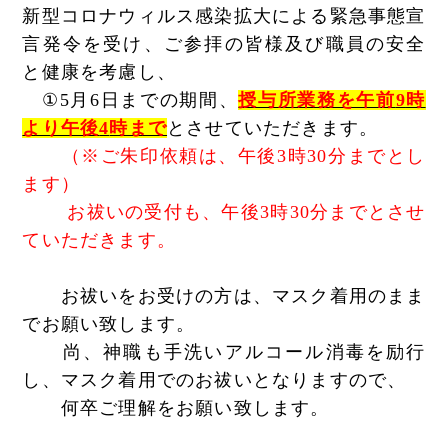
新型コロナウィルス感染拡大による緊急事態宣
言発令を受け、ご
参拝の皆様及び職員の安全
と健康を考慮し、
①5
月
6
日までの期間、
授与所業務を午前
9
時
より午後
4
時まで
とさせていただきます。
（※ご朱印依頼は、午後3時30分までとし
ます）
お祓いの受付も、午後3時30分までとさせ
ていただきます。
お祓いをお受けの方は、マスク着用のまま
でお願い致します。
尚、神職も手洗いアルコール消毒を励行
し、マスク着用でのお祓いとなりますので、
何卒ご理解をお願い致します。