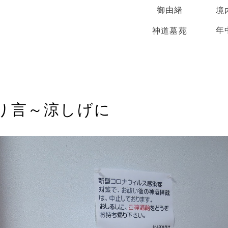
御由緒
境
年
神道墓苑
り言～涼しげに