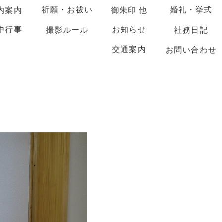
祈願・お祓い
婚礼・挙式
内案内
御朱印 他
中行事
お知らせ
撮影ルール
社務日記
交通案内
お問い合わせ