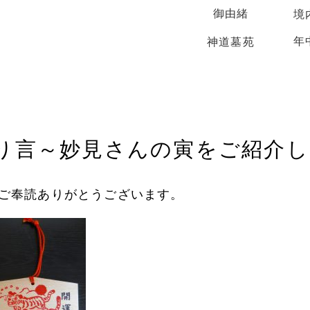
御由緒
境
年
神道墓苑
り言～妙見さんの寅をご紹介し
ご奉読ありがとうございます。