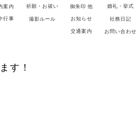
祈願・お祓い
婚礼・挙式
内案内
御朱印 他
中行事
お知らせ
撮影ルール
社務日記
交通案内
お問い合わせ
ます！