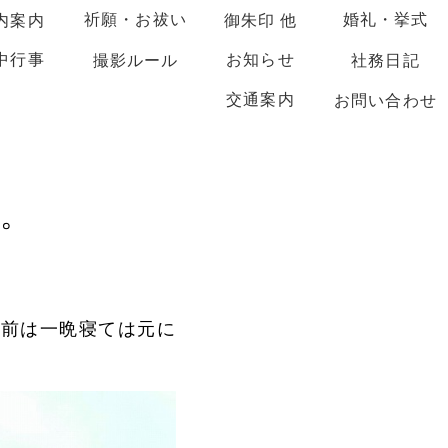
祈願・お祓い
婚礼・挙式
内案内
御朱印 他
中行事
お知らせ
撮影ルール
社務日記
交通案内
お問い合わせ
す。
以前は一晩寝ては元に